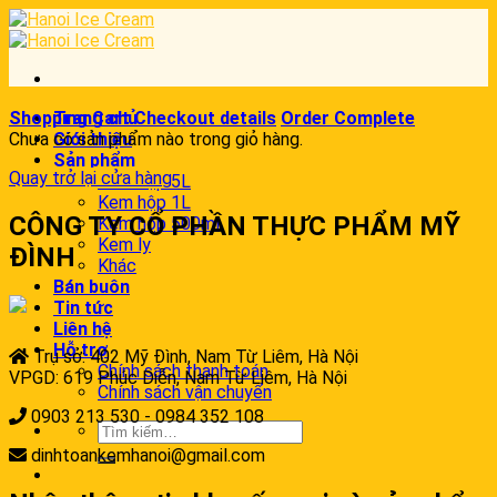
Skip
to
content
Shopping Cart
Trang chủ
Checkout details
Order Complete
Chưa có sản phẩm nào trong giỏ hàng.
Giới thiệu
Sản phẩm
Quay trở lại cửa hàng
Kem hộp 5L
Kem hộp 1L
CÔNG TY CỔ PHẦN THỰC PHẨM MỸ
Kem hộp 500ml
Kem ly
ĐÌNH
Khác
Bán buôn
Tin tức
Liên hệ
Hỗ trợ
Trụ sở: 402 Mỹ Đình, Nam Từ Liêm, Hà Nội
Chính sách thanh toán
VPGD: 619 Phúc Diễn, Nam Từ Liêm, Hà Nội
Chính sách vận chuyển
0903 213 530 - 0984 352 108
dinhtoankemhanoi@gmail.com