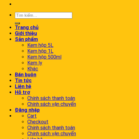
Trang chủ
Giới thiệu
Sản phẩm
Kem hộp 5L
Kem hộp 1L
Kem hộp 500ml
Kem ly
Khác
Bán buôn
Tin tức
Liên hệ
Hỗ trợ
Chính sách thanh toán
Chính sách vận chuyển
Đăng nhập
Cart
Checkout
Chính sách thanh toán
Chính sách vận chuyển