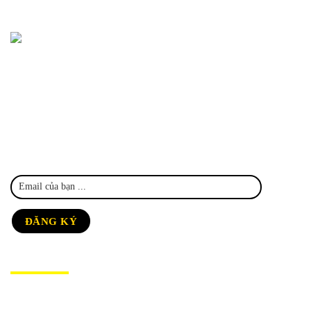
MỸ ĐÌNH
Trụ sở: 402 Mỹ Đình, Nam Từ Liêm, Hà Nội
VPGD: 619 Phúc Diễn, Nam Từ Liêm, Hà Nội
0903 213 530 - 0984 352 108
dinhtoankemhanoi@gmail.com
Nhận thông tin khuyến mại và sản phẩm mới
TRANG CHỦ