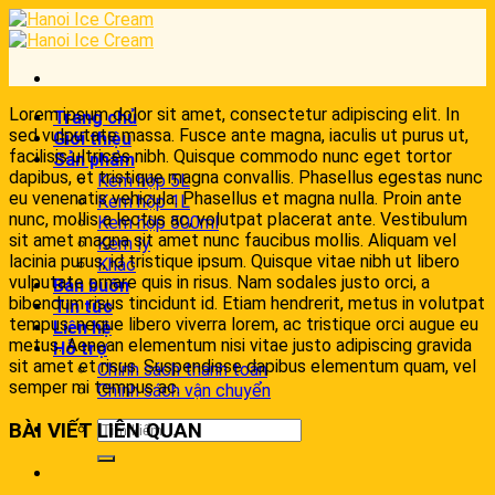
Skip
to
content
Lorem ipsum dolor sit amet, consectetur adipiscing elit. In
Trang chủ
sed vulputate massa. Fusce ante magna, iaculis ut purus ut,
Giới thiệu
facilisis ultrices nibh. Quisque commodo nunc eget tortor
Sản phẩm
dapibus, et tristique magna convallis. Phasellus egestas nunc
Kem hộp 5L
eu venenatis vehicula. Phasellus et magna nulla. Proin ante
Kem hộp 1L
nunc, mollis a lectus ac, volutpat placerat ante. Vestibulum
Kem hộp 500ml
sit amet magna sit amet nunc faucibus mollis. Aliquam vel
Kem ly
lacinia purus, id tristique ipsum. Quisque vitae nibh ut libero
Khác
vulputate ornare quis in risus. Nam sodales justo orci, a
Bán buôn
bibendum risus tincidunt id. Etiam hendrerit, metus in volutpat
Tin tức
tempus, neque libero viverra lorem, ac tristique orci augue eu
Liên hệ
metus. Aenean elementum nisi vitae justo adipiscing gravida
Hỗ trợ
sit amet et risus. Suspendisse dapibus elementum quam, vel
Chính sách thanh toán
semper mi tempus ac.
Chính sách vận chuyển
BÀI VIẾT LIÊN QUAN