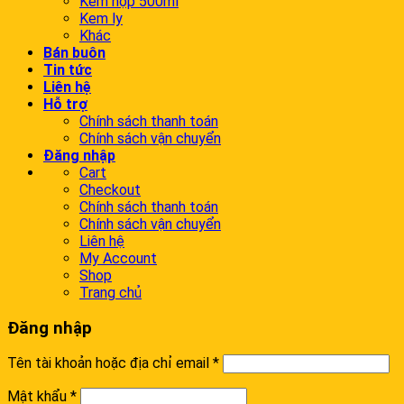
Kem hộp 500ml
Kem ly
Khác
Bán buôn
Tin tức
Liên hệ
Hỗ trợ
Chính sách thanh toán
Chính sách vận chuyển
Đăng nhập
Cart
Checkout
Chính sách thanh toán
Chính sách vận chuyển
Liên hệ
My Account
Shop
Trang chủ
Đăng nhập
Tên tài khoản hoặc địa chỉ email
*
Mật khẩu
*