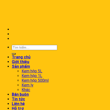
Trang chủ
Giới thiệu
Sản phẩm
Kem hộp 5L
Kem hộp 1L
Kem hộp 500ml
Kem ly
Khác
Bán buôn
Tin tức
Liên hệ
Hỗ trợ