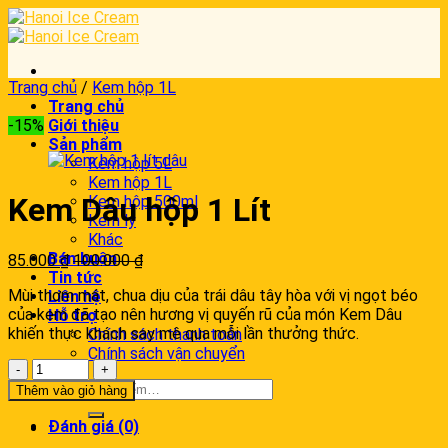
Skip
to
content
Trang chủ
/
Kem hộp 1L
Trang chủ
-15%
Giới thiệu
Sản phẩm
Kem hộp 5L
Kem hộp 1L
Kem Dâu hộp 1 Lít
Kem hộp 500ml
Kem ly
Khác
Bán buôn
85.000
₫
100.000
₫
Tin tức
Mùi thơm mát, chua dịu của trái dâu tây hòa với vị ngọt béo
Liên hệ
của kem đã tạo nên hương vị quyến rũ của món Kem Dâu
Hỗ trợ
khiến thực khách say mê qua mỗi lần thưởng thức.
Chính sách thanh toán
Chính sách vận chuyển
Kem
Dâu
Thêm vào giỏ hàng
hộp
1
Đánh giá (0)
Lít