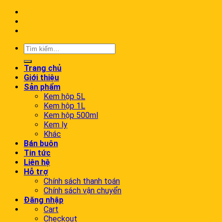
Trang chủ
Giới thiệu
Sản phẩm
Kem hộp 5L
Kem hộp 1L
Kem hộp 500ml
Kem ly
Khác
Bán buôn
Tin tức
Liên hệ
Hỗ trợ
Chính sách thanh toán
Chính sách vận chuyển
Đăng nhập
Cart
Checkout