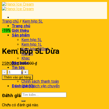
Skip
to
content
Trang chủ
/
Kem hộp 5L
Trang chủ
-19%
Giới thiệu
Sản phẩm
Kem hộp 5L
Kem hộp 1L
Kem hộp 5L Dừa
Kem hộp 500ml
Kem ly
Khác
Bán buôn
250.000
₫
305.000
₫
Tin tức
Kem
Liên hệ
hộp
Hỗ trợ
Thêm vào giỏ hàng
5L
Chính sách thanh toán
Dừa
Đánh giá (0)
Chính sách vận chuyển
số
lượng
Đánh giá
Chưa có đánh giá nào.