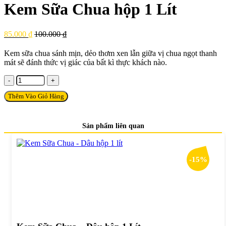
Kem Sữa Chua hộp 1 Lít
85.000
₫
100.000
₫
Kem sữa chua sánh mịn, dẻo thơm xen lẫn giữa vị chua ngọt thanh
mát sẽ đánh thức vị giác của bất kì thực khách nào.
Kem
Sữa
Thêm Vào Giỏ Hàng
Chua
hộp
1
Sản phẩm liên quan
Lít
số
lượng
-15%