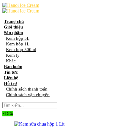
Skip
to
content
Trang chủ
Giới thiệu
Sản phẩm
Kem hộp 5L
Kem hộp 1L
Kem hộp 500ml
Kem ly
Khác
Bán buôn
Tin tức
Liên hệ
Hỗ trợ
Chính sách thanh toán
Chính sách vận chuyển
-15%