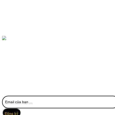
CÔNG TY CỔ PHẦN THỰC PHẨM
MỸ ĐÌNH
Trụ sở: 402 Mỹ Đình, Nam Từ Liêm, Hà Nội
VPGD: 619 Phúc Diễn, Nam Từ Liêm, Hà Nội
0903 213 530 - 0984 352 108
dinhtoankemhanoi@gmail.com
Nhận thông tin khuyến mại và sản phẩm mới