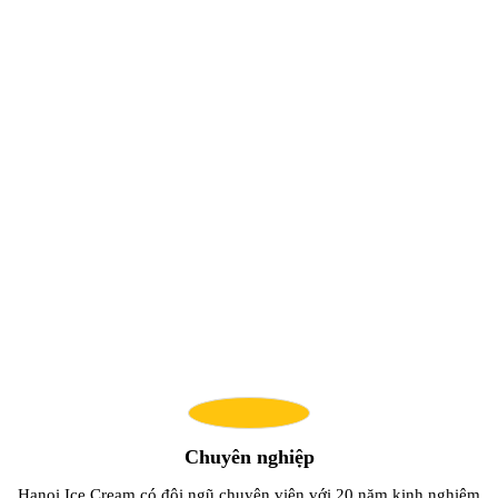
CHỨNG NHẬN VÀ CAM KẾT
CHẤT LƯỢNG
Chuyên nghiệp
Hanoi Ice Cream có đội ngũ chuyên viên với 20 năm kinh nghiệm