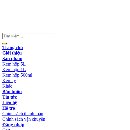
Trang chủ
Giới thiệu
Sản phẩm
Kem hộp 5L
Kem hộp 1L
Kem hộp 500ml
Kem ly
Khác
Bán buôn
Tin tức
Liên hệ
Hỗ trợ
Chính sách thanh toán
Chính sách vận chuyển
Đăng nhập